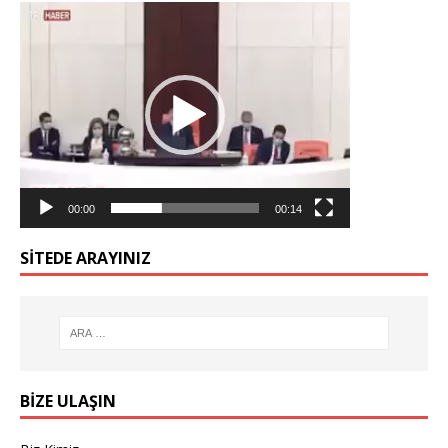
Video
oynatıcı
00:00
00:14
SİTEDE ARAYINIZ
BİZE ULAŞIN