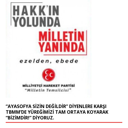
“AYASOFYA SIZIN DEĞILDIR” DIYENLERE KARŞI
TBMM’DE YÜREĞIMIZI TAM ORTAYA KOYARAK
“BIZIMDIR!” DIYORUZ.