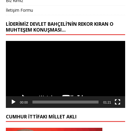
Biz Kimiz
İletişim Formu
LIDERIMIZ DEVLET BAHÇELİ’NIN REKOR KIRAN O
MUHTEŞEM KONUŞMASI…
Video
oynatıcı
00:00
01:21
CUMHUR İTTİFAKI MİLLET AKLI