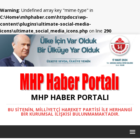
Warning
: Undefined array key "mime-type" in
C:\Home\mhphaber.com\httpdocs\wp-
content\plugins\ultimate-social-media-
icons\ultimate_social_media_icons.php
on line
290
MHP HABER PORTALI
BU SITENIN, MİLLİYETÇİ HAREKET PARTİSİ ILE HERHANGI
BIR KURUMSAL İLIŞKISI BULUNMAMAKTADIR.