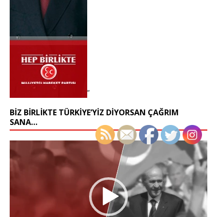
“
BIZ BIRLIKTE TÜRKIYE’YIZ DIYORSAN ÇAĞRIM
SANA…
Video
oynatıcı