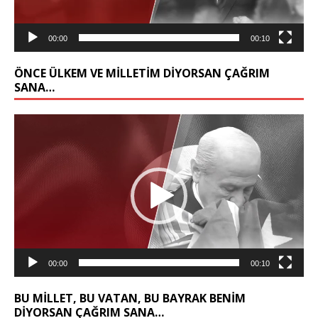
00:00
00:10
ÖNCE ÜLKEM VE MILLETIM DIYORSAN ÇAĞRIM
SANA…
Video
oynatıcı
00:00
00:10
BU MİLLET, BU VATAN, BU BAYRAK BENİM
DİYORSAN ÇAĞRIM SANA…