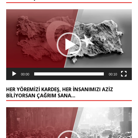
Video
oynatıcı
00:00
00:10
HER YÖREMİZİ KARDEŞ, HER İNSANIMIZI AZİZ
BİLİYORSAN ÇAĞRIM SANA…
Video
oynatıcı