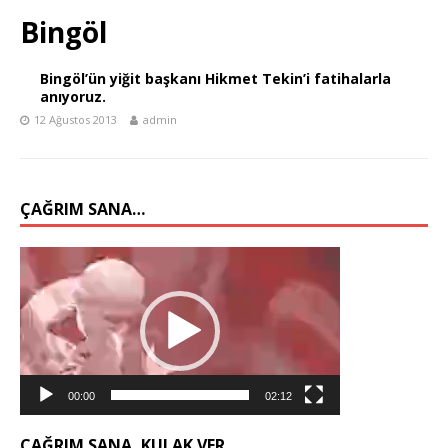
Bingöl
Bingöl’ün yiğit başkanı Hikmet Tekin’i fatihalarla
anıyoruz.
12 Ağustos 2013
admin
ÇAĞRIM SANA…
Video
oynatıcı
00:00
02:12
ÇAĞRIM SANA, KULAK VER…