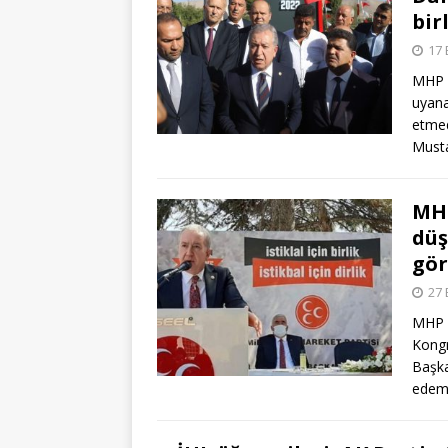
bir
17 
MHP G
uyana
etmed
Musta
MHP
düş
gö
27 
MHP G
Kongr
Başka
edeme