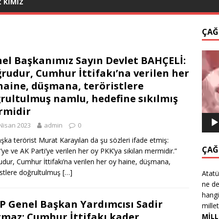
Z KİMİZ
ÇAĞ
Video
el Başkanımız Sayın Devlet BAHÇELİ:
oynat
rudur, Cumhur İttifakı’na verilen her
haine, düşmana, teröristlere
rultulmuş namlu, hedefine sıkılmış
rmidir
Nisan 2023
admin
0
aşka terörist Murat Karayılan da şu sözleri ifade etmiş:
ÇAĞ
ye ve AK Parti’ye verilen her oy PKK’ya sıkılan mermidir.”
dur, Cumhur İttifakı’na verilen her oy haine, düşmana,
istlere doğrultulmuş
[…]
Atatü
ne de
hangi
 Genel Başkan Yardımcısı Sadir
mille
maz: Cumhur İttifakı kader
MİLL