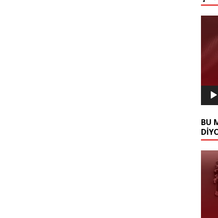
Video
oynat
BU 
DİY
Video
oynat