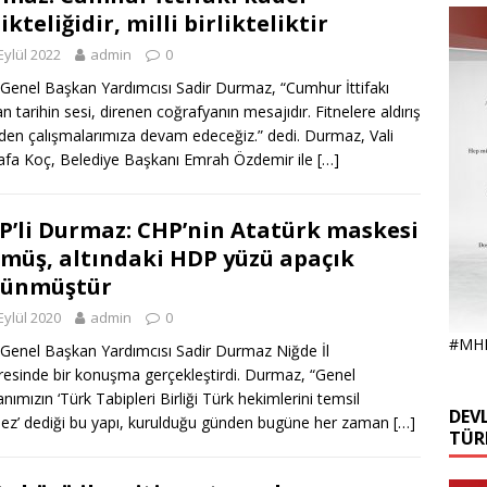
likteliğidir, milli birlikteliktir
Eylül 2022
admin
0
enel Başkan Yardımcısı Sadir Durmaz, “Cumhur İttifakı
n tarihin sesi, direnen coğrafyanın mesajıdır. Fitnelere aldırış
en çalışmalarımıza devam edeceğiz.” dedi. Durmaz, Vali
fa Koç, Belediye Başkanı Emrah Özdemir ile
[…]
’li Durmaz: CHP’nin Atatürk maskesi
müş, altındaki HDP yüzü apaçık
rünmüştür
Eylül 2020
admin
0
#MH
enel Başkan Yardımcısı Sadir Durmaz Niğde İl
esinde bir konuşma gerçekleştirdi. Durmaz, “Genel
nımızın ‘Türk Tabipleri Birliği Türk hekimlerini temsil
DEVL
z’ dediği bu yapı, kurulduğu günden bugüne her zaman
[…]
TÜR