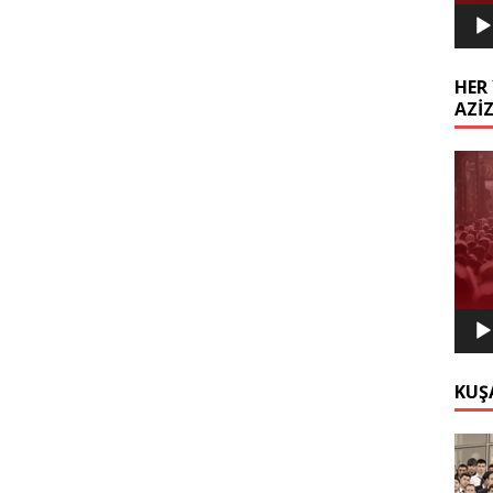
HER 
AZİ
Video
oynat
KUŞ