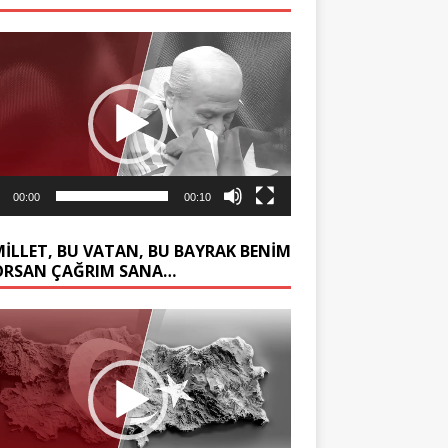
ıcı
00:00
00:10
MİLLET, BU VATAN, BU BAYRAK BENİM
ORSAN ÇAĞRIM SANA…
ıcı