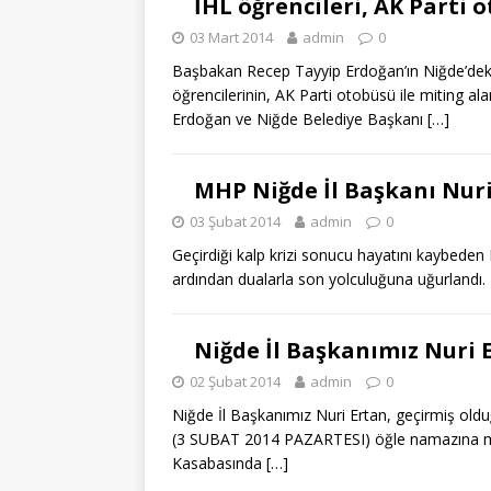
İHL öğrencileri, AK Parti 
03 Mart 2014
admin
0
Başbakan Recep Tayyip Erdoğan’ın Niğde’deki
öğrencilerinin, AK Parti otobüsü ile miting a
Erdoğan ve Niğde Belediye Başkanı
[…]
MHP Niğde İl Başkanı Nuri
03 Şubat 2014
admin
0
Geçirdiği kalp krizi sonucu hayatını kaybeden
ardından dualarla son yolculuğuna uğurlandı.
Niğde İl Başkanımız Nuri E
02 Şubat 2014
admin
0
Niğde İl Başkanımız Nuri Ertan, geçirmiş oldu
(3 SUBAT 2014 PAZARTESI) öğle namazına mü
Kasabasında
[…]