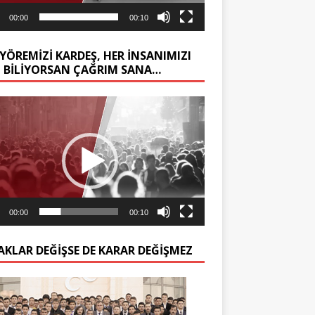
00:00
00:10
YÖREMİZİ KARDEŞ, HER İNSANIMIZI
Z BİLİYORSAN ÇAĞRIM SANA…
ıcı
00:00
00:10
AKLAR DEĞIŞSE DE KARAR DEĞIŞMEZ