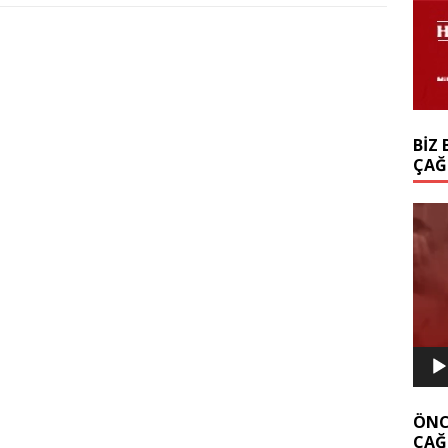
BIZ 
ÇAĞ
Video
oynat
ÖNC
ÇAĞ