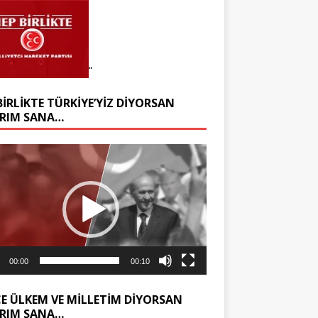
“
BIRLIKTE TÜRKIYE’YIZ DIYORSAN
RIM SANA…
ıcı
00:00
00:10
E ÜLKEM VE MILLETIM DIYORSAN
RIM SANA…