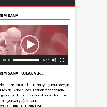
RIM SANA…
ıcı
00:00
02:12
RIM SANA, KULAK VER…
rkçü, demokrat, ülkücü, milliyetçi mütedeyyin
rsen de, kendini nasıl tanımlarsan tanımla,
 görüş ve fikirden olursan ol önce ülkem ve
tim diyorsan çağrım sana.
İYETÇİ HAREKET PARTİSİ