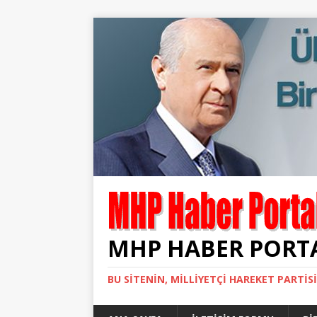
MHP HABER PORT
BU SITENIN, MİLLİYETÇİ HAREKET PARTİS