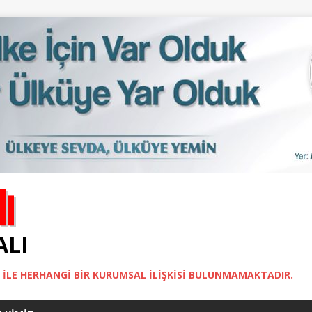
ALI
İ ILE HERHANGI BIR KURUMSAL İLIŞKISI BULUNMAMAKTADIR.