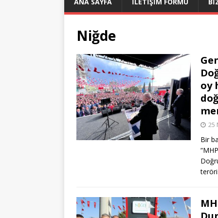
ANA SAYFA
İLETİŞİM FORMU
Bİ
Niğde
Gen
Doğ
oy 
doğ
me
25 
Bir b
“MHP’
Doğru
terör
MHP
Dur