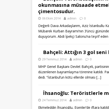
okunmasına müsaade etmek 
çimentosudur.
06 Ekim 2014
admin
0
Değerli Dava Arkadaşlarım, Aziz İstanbullu 
Mübarek Kurban Bayramı’nın 3’üncü gününde 
duyuyorum. Abdi İpekçi Salonu’na teşrif ede
Bahçeli: Attığın 3 gol sen
29 Temmuz 2014
admin
0
MHP Genel Başkanı Devlet Bahçeli, partisinin İ
düzenlenen bayramlaşma törenine katıldı. Parti
dedi. “İstanbul’un kötü ellerde olması
[…]
İhsanoğlu: Teröristlerle 
24 Temmuz 2014
admin
0
Ekmeleddin İhsanoğlu, Esenler’de iftara katıl