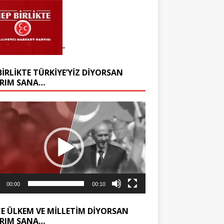
“
BIRLIKTE TÜRKIYE’YIZ DIYORSAN
RIM SANA…
ıcı
00:00
00:10
E ÜLKEM VE MILLETIM DIYORSAN
RIM SANA…