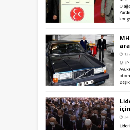
Olağa
Yardı
kongr
MHP
ara
13 
MHP G
Avuka
otomo
Beşik
Lid
içi
24
Lider