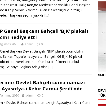
n Kongresi, Haliç Kongre Merkezi’nde yapıldı. Genel Başkan
mcısı Edip Semih Yalçın’ın Divan Başkanlığını yürüttüğü
ede, il başkanı seçimi yapıldı.
[…]
 Genel Başkanı Bahçeli ‘BJK’ plakalı
cını hediye etti
Ağustos 2020
admin
0
enel Başkanı Devlet Bahçeli, “BJK” plakalı otomobilini
t Serkan Toper’e hediye etti. Bahçeli, 06 BJK 80 plakalı
bilini son yerel seçimde Cumhur İttifakı’nın İstanbul
taş Belediye Başkan Adayı olan
[…]
#MH
erimiz Devlet Bahçeli cuma namazı
n Ayasofya-i Kebir Cami-i Şerifi’nde
DEVL
TÜR
 Temmuz 2020
admin
0
imiz Devlet Bahçeli cuma namazı için Ayasofya-i Kebir Cami-