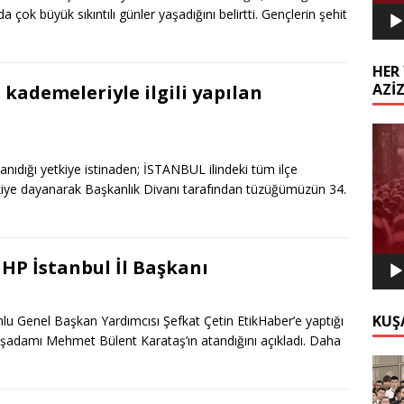
a çok büyük sıkıntılı günler yaşadığını belirtti. Gençlerin şehit
HER 
AZİ
kademeleriyle ilgili yapılan
Video
oynat
nıdığı yetkiye istinaden; İSTANBUL ilindeki tüm ilçe
etkiye dayanarak Başkanlık Divanı tarafından tüzüğümüzün 34.
P İstanbul İl Başkanı
KUŞ
umlu Genel Başkan Yardımcısı Şefkat Çetin EtikHaber’e yaptığı
 İşadamı Mehmet Bülent Karataş’ın atandığını açıkladı. Daha