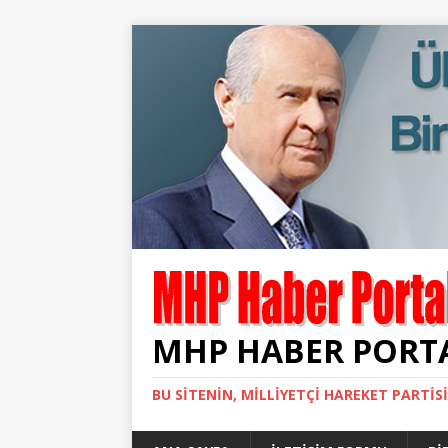
MHP HABER PORT
BU SITENIN, MİLLİYETÇİ HAREKET PARTİS