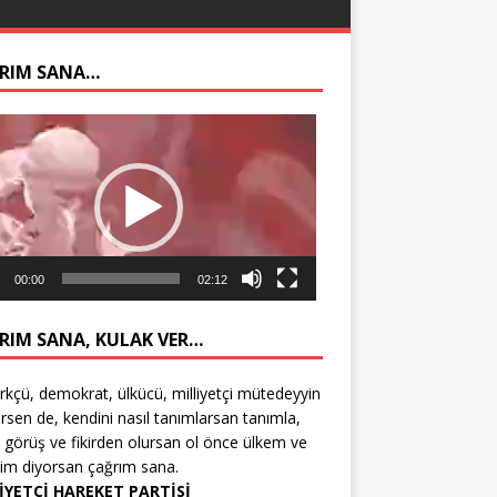
RIM SANA…
ıcı
00:00
02:12
RIM SANA, KULAK VER…
rkçü, demokrat, ülkücü, milliyetçi mütedeyyin
rsen de, kendini nasıl tanımlarsan tanımla,
 görüş ve fikirden olursan ol önce ülkem ve
tim diyorsan çağrım sana.
İYETÇİ HAREKET PARTİSİ