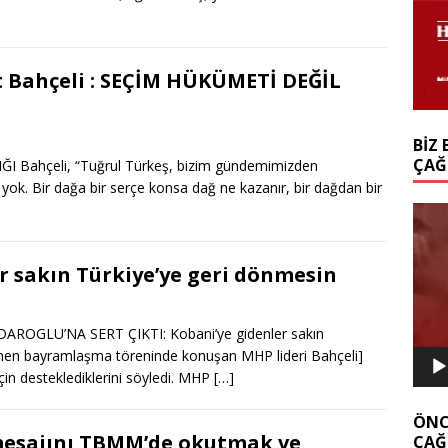
 Bahçeli : SEÇİM HÜKÜMETİ DEĞİL
BIZ 
ÇAĞ
Bahçeli, “Tuğrul Türkeş, bizim gündemimizden
k. Bir dağa bir serçe konsa dağ ne kazanır, bir dağdan bir
Video
oynat
er sakın Türkiye’ye geri dönmesin
OGLU’NA SERT ÇIKTI: Kobani’ye gidenler sakın
enen bayramlaşma töreninde konuşan MHP lideri Bahçeli]
 için desteklediklerini söyledi. MHP
[…]
ÖNC
 mesajını TBMM’de okutmak ve
ÇAĞ