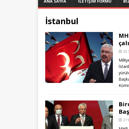
ANA SAYFA
İLETİŞİM FORMU
Bİ
İstanbul
MHP
çal
02 
Milli
İstan
yürüt
Başka
Komis
Bir
Baş
27 
MHP İ