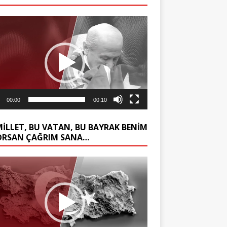
ıcı
00:00
00:10
MİLLET, BU VATAN, BU BAYRAK BENİM
ORSAN ÇAĞRIM SANA…
ıcı