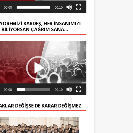
00:00
00:10
YÖREMİZİ KARDEŞ, HER İNSANIMIZI
Z BİLİYORSAN ÇAĞRIM SANA…
ıcı
00:00
00:10
AKLAR DEĞIŞSE DE KARAR DEĞIŞMEZ