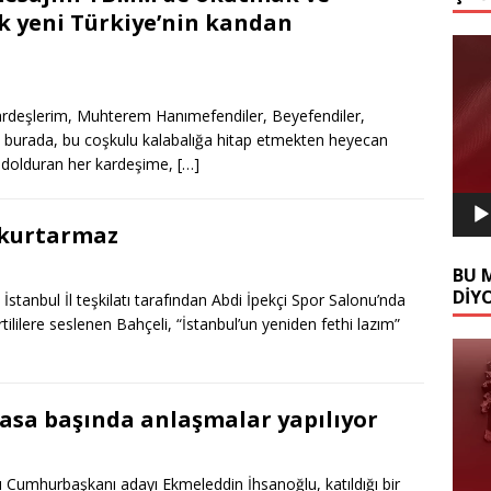
yeni Türkiye’nin kandan
Video
oynat
Kardeşlerim, Muhterem Hanımefendiler, Beyefendiler,
burada, bu coşkulu kalabalığa hitap etmekten heyecan
n dolduran her kardeşime,
[…]
i kurtarmaz
BU 
DİY
stanbul İl teşkilatı tarafından Abdi İpekçi Spor Salonu’nda
lilere seslenen Bahçeli, “İstanbul’un yeniden fethi lazım”
Video
oynat
masa başında anlaşmalar yapılıyor
dı Cumhurbaşkanı adayı Ekmeleddin İhsanoğlu, katıldığı bir