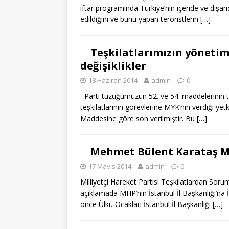
iftar programında Türkiye’nin içeride ve dışarıd
edildiğini ve bunu yapan teröristlerin
[…]
Teşkilatlarımızın yönetim 
değişiklikler
18 Haziran 2014
admin
0
Parti tüzüğümüzün 52. ve 54. maddelerinin ta
teşkilatlarının görevlerine MYK’nın verdiği y
Maddesine göre son verilmiştir. Bu
[…]
Mehmet Bülent Karataş MH
17 Mayıs 2014
admin
0
Milliyetçi Hareket Partisi Teşkilatlardan Sor
açıklamada MHP’nin İstanbul İl Başkanlığı’na
önce Ülkü Ocakları İstanbul İl Başkanlığı
[…]