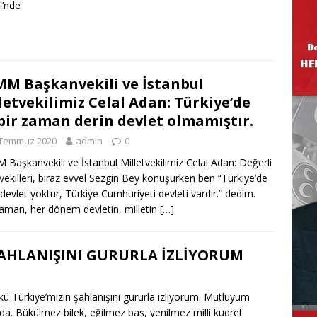
fi’nde
M Başkanvekili ve İstanbul
letvekilimiz Celal Adan: Türkiye’de
bir zaman derin devlet olmamıştır.
 Temmuz 2020
admin
0
Başkanvekili ve İstanbul Milletvekilimiz Celal Adan: Değerli
tvekilleri, biraz evvel Sezgin Bey konuşurken ben “Türkiye’de
 devlet yoktur, Türkiye Cumhuriyeti devleti vardır.” dedim.
aman, her dönem devletin, milletin
[…]
 ŞAHLANIŞINI GURURLA İZLİYORUM
 Türkiye’mizin şahlanışını gururla izliyorum. Mutluyum
da. Bükülmez bilek, eğilmez baş, yenilmez milli kudret