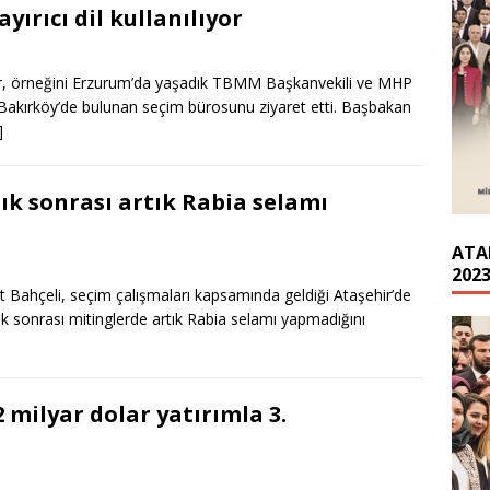
ırıcı dil kullanılıyor
ıyor, örneğini Erzurum’da yaşadık TBMM Başkanvekili ve MHP
in Bakırköy’de bulunan seçim bürosunu ziyaret etti. Başbakan
]
ık sonrası artık Rabia selamı
ATA
202
et Bahçeli, seçim çalışmaları kapsamında geldiği Ataşehir’de
alık sonrası mitinglerde artık Rabia selamı yapmadığını
 milyar dolar yatırımla 3.
z