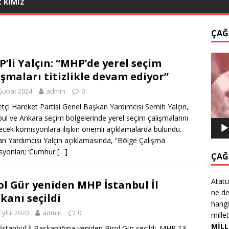
Z KİMİZ
ÇAĞ
Video
’li Yalçın: “MHP’de yerel seçim
oynat
ışmaları titizlikle devam ediyor”
Şubat 2024
admin
0
yetçi Hareket Partisi Genel Başkan Yardımcısı Semih Yalçın,
bul ve Ankara seçim bölgelerinde yerel seçim çalışmalarını
ecek komisyonlara ilişkin önemli açıklamalarda bulundu.
n Yardımcısı Yalçın açıklamasında, “Bölge Çalışma
yonları; ‘Cumhur
[…]
ÇAĞ
Atatü
ol Gür yeniden MHP İstanbul İl
ne de
kanı seçildi
hangi
Eylül 2020
admin
0
mille
MİLL
stanbul İl Başkanlığına yeniden Birol Gür seçildi. MHP 13.