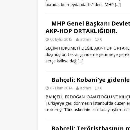
burada, bu meydandadır.” dedi. MHP
[…]
MHP Genel Başkanı Devlet
AKP-HDP ORTAKLIĞIDIR.
06 Eylül 2015
admin
0
SEÇİM HÜKÜMETİ DEĞİL AKP-HDP ORTAKLIĞI 
düşmüştür, tekrar gündeme getirmeye gerek yo
serçe kalksa dağ
[…]
Bahçeli: Kobani’ye gidenl
07 Ekim 2014
admin
0
BAHÇELİ, ERDOĞAN, DAVUTOĞLU VE KILIÇDAR
Türkiye’ye geri dönmesin İstanbul’da düzenl
tezkereyi ‘Türk askerinin elini kolaylaştırmak’
Bahçeli: Teröristbaşının