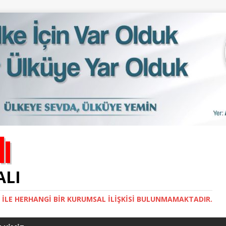
ALI
İ ILE HERHANGI BIR KURUMSAL İLIŞKISI BULUNMAMAKTADIR.