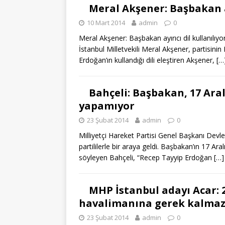
Meral Akşener: Başbakan ay
10 Mart 2014
admin
0
Meral Akşener: Başbakan ayırıcı dil kullanıl
İstanbul Milletvekili Meral Akşener, partisin
Erdoğan’ın kullandığı dili eleştiren Akşener,
[…
Bahçeli: Başbakan, 17 Aral
yapamıyor
23 Şubat 2014
admin
0
Milliyetçi Hareket Partisi Genel Başkanı Devl
partililerle bir araya geldi. Başbakan’ın 17 Ar
söyleyen Bahçeli, “Recep Tayyip Erdoğan
[…]
MHP İstanbul adayı Acar: 2
havalimanına gerek kalma
23 Şubat 2014
admin
0