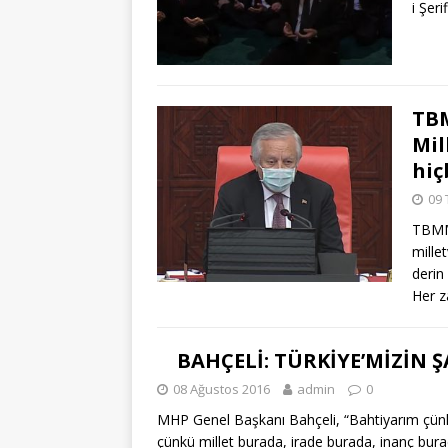
i Şeri
TBM
Mil
hiç
09
TBMM 
mille
derin
Her z
BAHÇELİ: TÜRKİYE’MİZİN
08 Ağustos 2016
admin
0
MHP Genel Başkanı Bahçeli, “Bahtiyarım çünkü
çünkü millet burada, irade burada, inanç bura