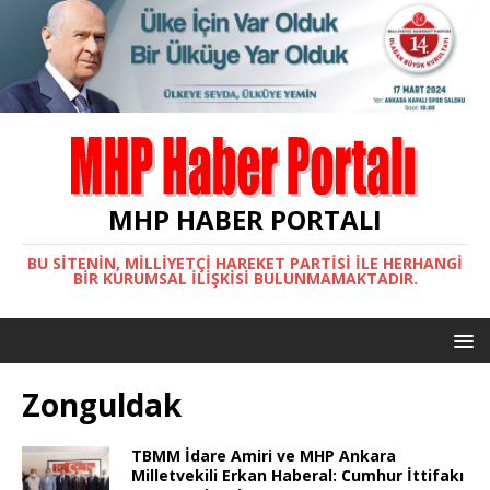
MHP HABER PORTALI
BU SITENIN, MİLLİYETÇİ HAREKET PARTİSİ ILE HERHANGI
BIR KURUMSAL İLIŞKISI BULUNMAMAKTADIR.
Zonguldak
TBMM İdare Amiri ve MHP Ankara
Milletvekili Erkan Haberal: Cumhur İttifakı