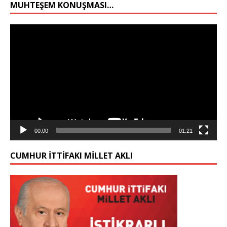
MUHTEŞEM KONUŞMASI…
Video
oynatıcı
00:00
01:21
CUMHUR İTTİFAKI MİLLET AKLI