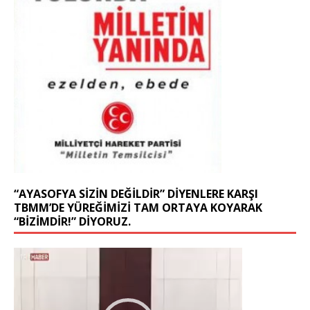
“AYASOFYA SIZIN DEĞILDIR” DIYENLERE KARŞI
TBMM’DE YÜREĞIMIZI TAM ORTAYA KOYARAK
“BIZIMDIR!” DIYORUZ.
Video
oynatıcı