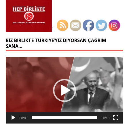
“
BIZ BIRLIKTE TÜRKIYE’YIZ DIYORSAN ÇAĞRIM
SANA…
Video
oynatıcı
00:00
00:10