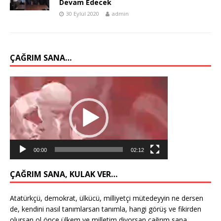
Devam Edecek
30 Eylül 2020
admin
ÇAĞRIM SANA…
Video
oynatıcı
00:00
02:12
ÇAĞRIM SANA, KULAK VER…
Atatürkçü, demokrat, ülkücü, milliyetçi mütedeyyin ne dersen
de, kendini nasıl tanımlarsan tanımla, hangi görüş ve fikirden
olursan ol önce ülkem ve milletim diyorsan çağrım sana.