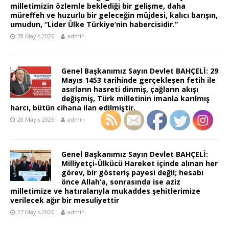
milletimizin özlemle beklediği bir gelişme, daha
müreffeh ve huzurlu bir geleceğin müjdesi, kalıcı barışın,
umudun, “Lider Ülke Türkiye’nin habercisidir.”
28 Mayıs 2026
admin
Genel Başkanımız Sayın Devlet BAHÇELİ: 29
Mayıs 1453 tarihinde gerçekleşen fetih ile
asırların hasreti dinmiş, çağların akışı
değişmiş, Türk milletinin imanla karılmış
harcı, bütün cihana ilan edilmiştir.
28 Mayıs 2026
admin
Genel Başkanımız Sayın Devlet BAHÇELİ:
Milliyetçi-Ülkücü Hareket içinde alınan her
görev, bir gösteriş payesi değil; hesabı
önce Allah’a, sonrasında ise aziz
milletimize ve hatıralarıyla mukaddes şehitlerimize
verilecek ağır bir mesuliyettir
27 Mayıs 2026
admin