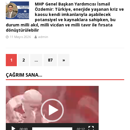
MHP Genel Başkan Yardımcısı İsmail
Özdemir: Türkiye, enerjide yaşanan kriz ve
kaosu kendi imkanlarıyla aşabilecek
potansiyel ve kaynaklara sahipken, bu
durum milli akıl, milli vicdan ve milli tavır ile fırsata
dönüştürülebilir
11 Mayıs 2026
admin
1
2
…
87
»
ÇAĞRIM SANA…
Video
oynatıcı
00:00
02:12