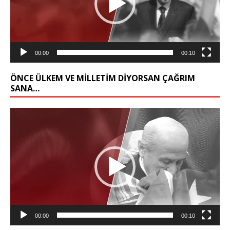
00:00
00:10
ÖNCE ÜLKEM VE MILLETIM DIYORSAN ÇAĞRIM
SANA…
Video
oynatıcı
00:00
00:10