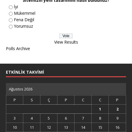
Sitemizin yeni tasarımını nasıl buldunuz?
İyi
Mükemmel
Fena Değil
Yorumsuz
View Results
Polls Archive
ETKİNLİK TAKVİMİ
Ağustos 2026
P
S
Ç
P
C
C
P
1
2
3
4
5
6
7
8
9
10
11
12
13
14
15
16