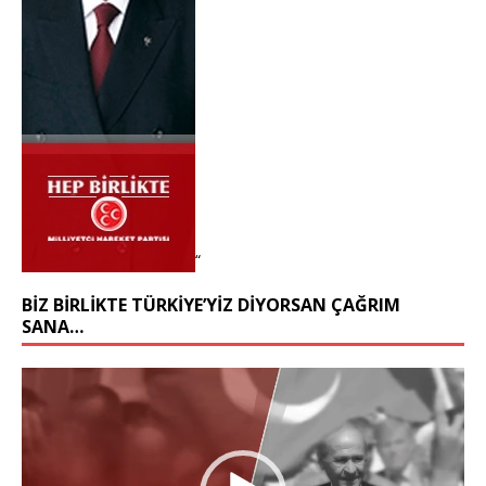
“
BIZ BIRLIKTE TÜRKIYE’YIZ DIYORSAN ÇAĞRIM
SANA…
Video
oynatıcı