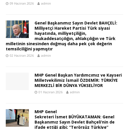
09 Haziran 2026
admin
Genel Başkanımız Sayın Devlet BAHÇELİ:
Milliyetçi Hareket Partisi Türk siyasi
hayatında, milliyetçiliğin,
mukaddesatçılığın, ahlakçılığın ve Türk
milletinin sinesinden doğmuş daha pek çok değerin
temsilciliğini yapmıştır
02 Haziran 2026
admin
MHP Genel Başkan Yardımcımız ve Kayseri
Milletvekilimiz İsmail ÖZDEMİR: TÜRKİYE
MERKEZLİ BİR DÜNYA YÜKSELİYOR
01 Haziran 2026
admin
MHP Genel
Sekreteri İsmet BÜYÜKATAMAN: Genel
Başkanımız Sayın Devlet Bahçeli’nin de
ifade ettiği gibi; “Terörsüz Türkiye”