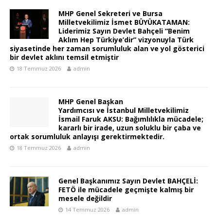
MHP Genel Sekreteri ve Bursa
Milletvekilimiz İsmet BÜYÜKATAMAN:
Liderimiz Sayın Devlet Bahçeli “Benim
Aklım Hep Türkiye’dir” vizyonuyla Türk
siyasetinde her zaman sorumluluk alan ve yol gösterici
bir devlet aklını temsil etmiştir
18 Temmuz 2026
admin
MHP Genel Başkan
Yardımcısı ve İstanbul Milletvekilimiz
İsmail Faruk AKSU: Bağımlılıkla mücadele;
kararlı bir irade, uzun soluklu bir çaba ve
ortak sorumluluk anlayışı gerektirmektedir.
18 Temmuz 2026
admin
Genel Başkanımız Sayın Devlet BAHÇELİ:
FETÖ ile mücadele geçmişte kalmış bir
mesele değildir
14 Temmuz 2026
admin