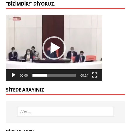
“BIZIMDIR!” DIYORUZ.
Video
oynatıcı
00:00
00:14
SİTEDE ARAYINIZ