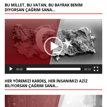
BU MİLLET, BU VATAN, BU BAYRAK BENİM
DİYORSAN ÇAĞRIM SANA…
Video
oynatıcı
00:00
00:10
HER YÖREMİZİ KARDEŞ, HER İNSANIMIZI AZİZ
BİLİYORSAN ÇAĞRIM SANA…
Video
oynatıcı