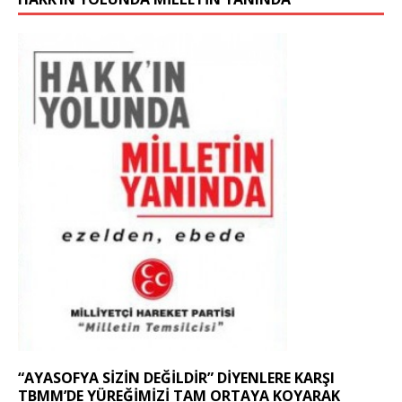
“AYASOFYA SIZIN DEĞILDIR” DIYENLERE KARŞI
TBMM’DE YÜREĞIMIZI TAM ORTAYA KOYARAK