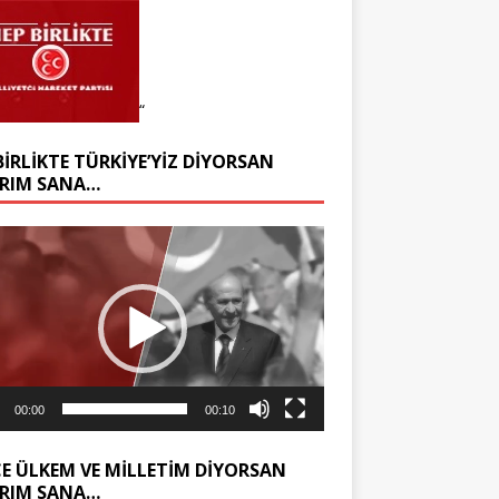
“
BIRLIKTE TÜRKIYE’YIZ DIYORSAN
RIM SANA…
ıcı
00:00
00:10
E ÜLKEM VE MILLETIM DIYORSAN
RIM SANA…