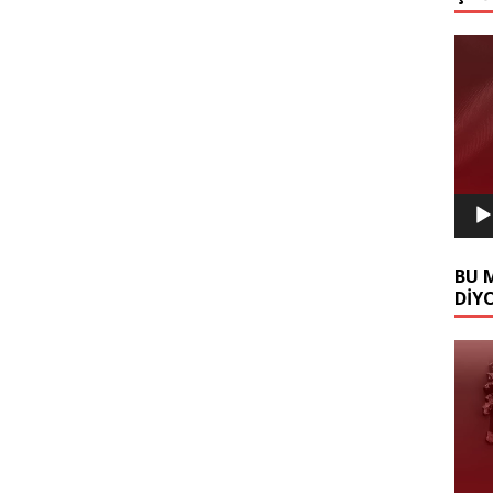
Video
oynat
BU 
DİY
Video
oynat