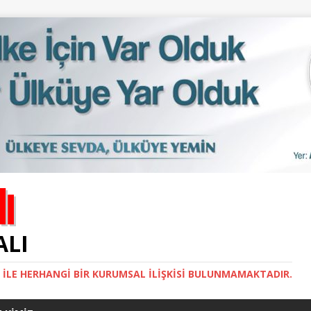
ALI
İ ILE HERHANGI BIR KURUMSAL İLIŞKISI BULUNMAMAKTADIR.