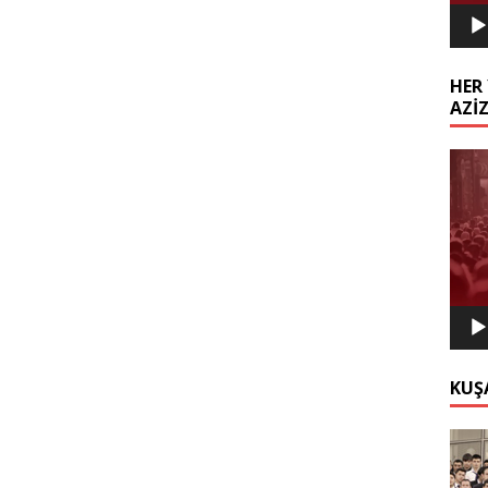
HER 
AZİ
Video
oynat
KUŞ