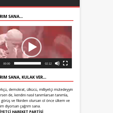
RIM SANA…
ıcı
00:00
02:12
RIM SANA, KULAK VER…
rkçü, demokrat, ülkücü, milliyetçi mütedeyyin
rsen de, kendini nasıl tanımlarsan tanımla,
 görüş ve fikirden olursan ol önce ülkem ve
tim diyorsan çağrım sana.
İYETÇİ HAREKET PARTİSİ