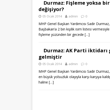
Durmaz: Fişleme yoksa bir 
değişiyor?
05 Ocak 2014
admin
0
MHP Genel Başkan Yardımcısı Sadir Durma
Başbakan’a 2 bin kişilik isim listesi vermesiyle f
fişleme yüzünden bir gecede
[…]
Durmaz: AK Parti iktidarı
gelmiştir
05 Ocak 2014
admin
0
MHP Genel Başkan Yardımcısı Sadir Durmaz, Tür
en büyük yolsuzluk olayıyla karşı karşıya kaldı
haline
[…]