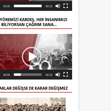
00:00
00:10
YÖREMİZİ KARDEŞ, HER İNSANIMIZI
Z BİLİYORSAN ÇAĞRIM SANA…
ıcı
00:00
00:10
AKLAR DEĞIŞSE DE KARAR DEĞIŞMEZ