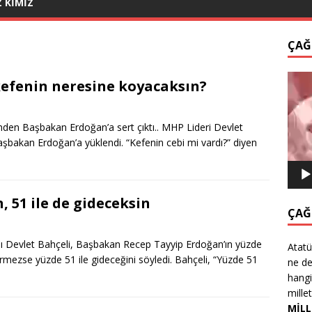
Z KİMİZ
ÇAĞ
Video
 kefenin neresine koyacaksın?
oynat
rinden Başbakan Erdoğan’a sert çıktı.. MHP Lideri Devlet
Başbakan Erdoğan’a yüklendi. “Kefenin cebi mi vardı?” diyen
n, 51 ile de gideceksin
ÇAĞ
nı Devlet Bahçeli, Başbakan Recep Tayyip Erdoğan’ın yüzde
Atatü
ermezse yüzde 51 ile gideceğini söyledi. Bahçeli, “Yüzde 51
ne de
hangi
mille
MİLL