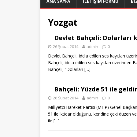
ANA SAYFA
İLETİŞİM FORMU
Bİ
Yozgat
Devlet Bahçeli: Dolarları
26 Şubat 2014
admin
0
Devlet Bahçeli, iddia edilen ses kayıtları üze
Bahçeli, iddia edilen ses kayıtları üzerinden 
Bahçeli, “Dolarları
[…]
Bahçeli: Yüzde 51 ile geldi
26 Şubat 2014
admin
0
Milliyetçi Hareket Partisi (MHP) Genel Başka
51 ile iktidar olduğunu, kendine çeki düzen v
ile
[…]