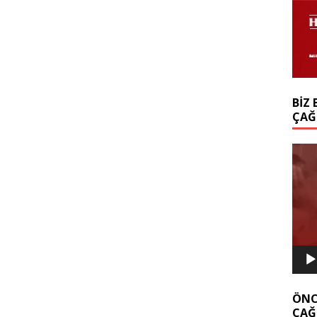
BIZ 
ÇAĞ
Video
oynat
ÖNC
ÇAĞ