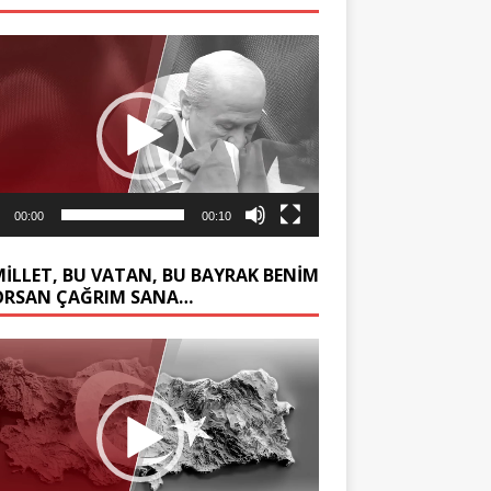
ıcı
00:00
00:10
MİLLET, BU VATAN, BU BAYRAK BENİM
ORSAN ÇAĞRIM SANA…
ıcı