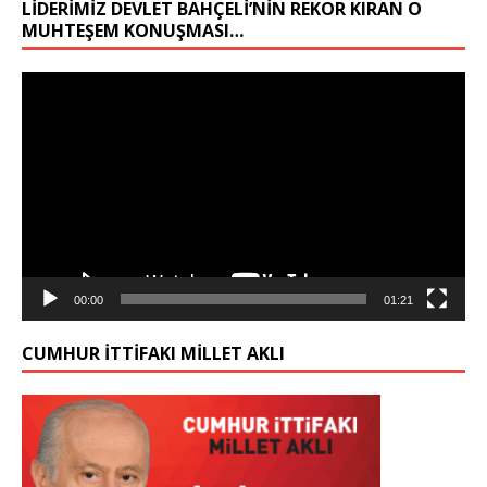
LIDERIMIZ DEVLET BAHÇELİ’NIN REKOR KIRAN O
MUHTEŞEM KONUŞMASI…
Video
oynatıcı
00:00
01:21
CUMHUR İTTİFAKI MİLLET AKLI