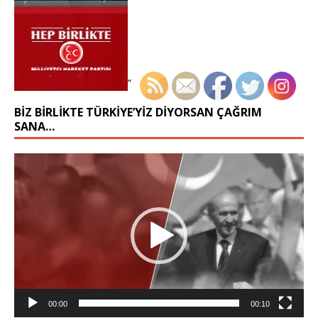
“
BIZ BIRLIKTE TÜRKIYE’YIZ DIYORSAN ÇAĞRIM
SANA…
Video
oynatıcı
00:00
00:10