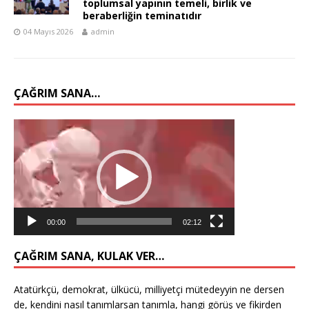
toplumsal yapının temeli, birlik ve
beraberliğin teminatıdır
04 Mayıs 2026
admin
ÇAĞRIM SANA…
Video
oynatıcı
00:00
02:12
ÇAĞRIM SANA, KULAK VER…
Atatürkçü, demokrat, ülkücü, milliyetçi mütedeyyin ne dersen
de, kendini nasıl tanımlarsan tanımla, hangi görüş ve fikirden