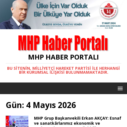
MHP HABER PORTALI
BU SITENIN, MİLLİYETÇİ HAREKET PARTİSİ ILE HERHANGI
BIR KURUMSAL İLIŞKISI BULUNMAMAKTADIR.
Gün:
4 Mayıs 2026
MHP Grup Başkanvekili Erkan AKÇAY: Esnaf
ve sanatkârlarımız ekonomik ve