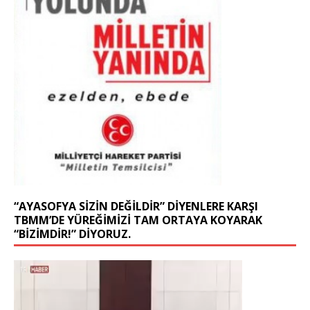
“AYASOFYA SIZIN DEĞILDIR” DIYENLERE KARŞI
TBMM’DE YÜREĞIMIZI TAM ORTAYA KOYARAK
“BIZIMDIR!” DIYORUZ.
Video
oynatıcı