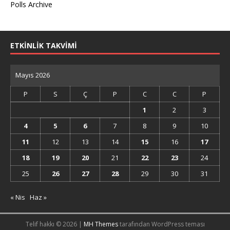
Polls Archive
ETKİNLİK TAKVİMİ
Mayıs 2026
P
S
Ç
P
C
C
P
1
2
3
4
5
6
7
8
9
10
11
12
13
14
15
16
17
18
19
20
21
22
23
24
25
26
27
28
29
30
31
« Nis
Haz »
Telif hakkı © 2026 |
MH Themes
tarafından WordPress teması