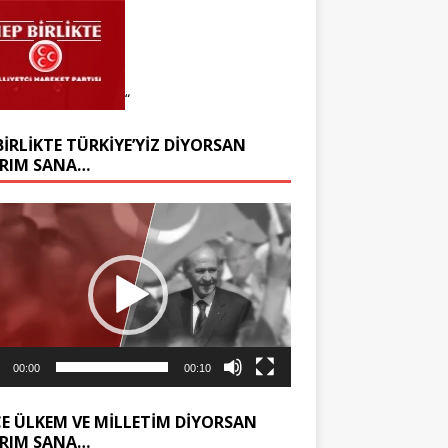
“
BIRLIKTE TÜRKIYE’YIZ DIYORSAN
RIM SANA…
ıcı
00:00
00:10
E ÜLKEM VE MILLETIM DIYORSAN
RIM SANA…