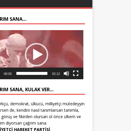
RIM SANA…
ıcı
00:00
02:12
RIM SANA, KULAK VER…
rkçü, demokrat, ülkücü, milliyetçi mütedeyyin
rsen de, kendini nasıl tanımlarsan tanımla,
 görüş ve fikirden olursan ol önce ülkem ve
tim diyorsan çağrım sana.
İYETÇİ HAREKET PARTİSİ