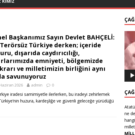
Z KİMİZ
ÇAĞ
Video
el Başkanımız Sayın Devlet BAHÇELİ:
oynat
 Terörsüz Türkiye derken; içeride
uru, dışarıda caydırıcılığı,
ırlarımızda emniyeti, bölgemizde
ikrarı ve milletimizin birliğini aynı
a savunuyoruz
Haziran 2026
admin
0
ÇAĞ
kiye iradesi samimiyetle ilerlerken, bu iradeyi zehirlemek
Türkiye’nin huzura, kardeşliğe ve güvenli geleceğe yürüdüğü
Atatü
ne de
hangi
mille
MİLL