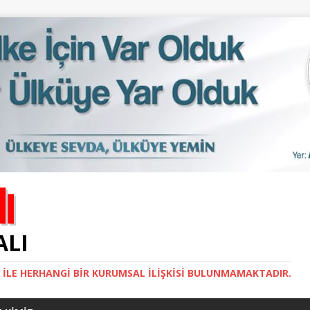
ALI
İ ILE HERHANGI BIR KURUMSAL İLIŞKISI BULUNMAMAKTADIR.