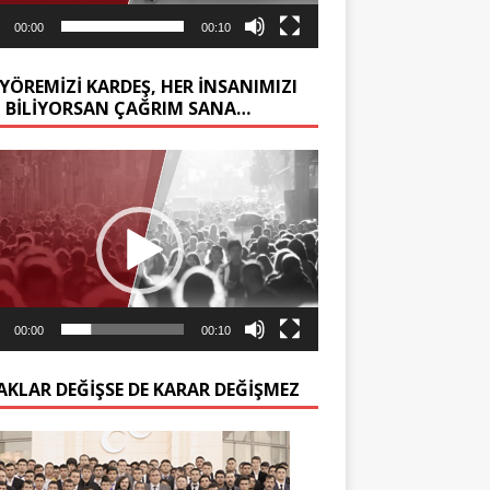
00:00
00:10
YÖREMİZİ KARDEŞ, HER İNSANIMIZI
Z BİLİYORSAN ÇAĞRIM SANA…
ıcı
00:00
00:10
AKLAR DEĞIŞSE DE KARAR DEĞIŞMEZ