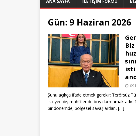
ANA SAYFA
İLETİŞİM FORMU
Bİ
Gün:
9 Haziran 2026
Gen
Biz
huz
sın
ist
and
09 
Şunu açıkça ifade etmek gerekir: Terörsüz Tür
isteyen dış mahfiller de boş durmamaktadır. 
bir dönemde; bölgesel savaşlardan,
[…]