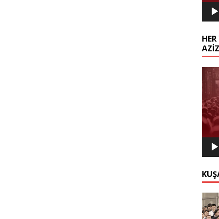
HER 
AZİ
Video
oynat
KUŞ