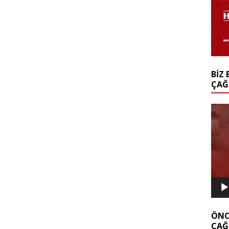
BIZ 
ÇAĞ
Video
oynat
ÖNC
ÇAĞ