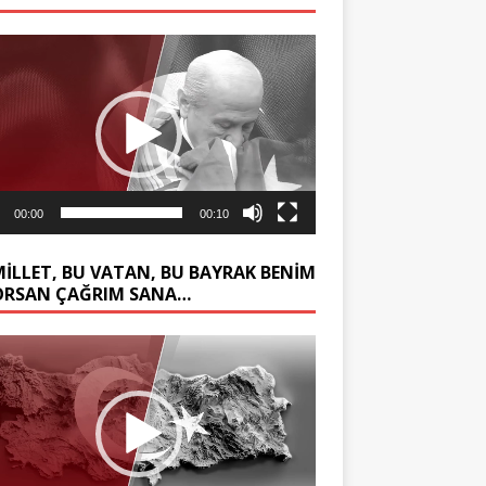
ıcı
00:00
00:10
MİLLET, BU VATAN, BU BAYRAK BENİM
ORSAN ÇAĞRIM SANA…
ıcı