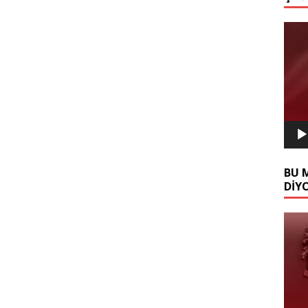
Video
oynat
BU 
DİY
Video
oynat