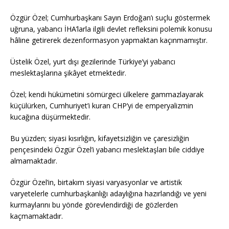
Özgür Özel; Cumhurbaşkanı Sayın Erdoğan’ı suçlu göstermek
uğruna, yabancı İHA’larla ilgili devlet refleksini polemik konusu
hâline getirerek dezenformasyon yapmaktan kaçınmamıştır.
Üstelik Özel, yurt dışı gezilerinde Türkiye’yi yabancı
meslektaşlarına şikâyet etmektedir.
Özel; kendi hükümetini sömürgeci ülkelere gammazlayarak
küçülürken, Cumhuriyet’i kuran CHP’yi de emperyalizmin
kucağına düşürmektedir.
Bu yüzden; siyasi kısırlığın, kifayetsizliğin ve çaresizliğin
pençesindeki Özgür Özel’i yabancı meslektaşları bile ciddiye
almamaktadır.
Özgür Özel’in, birtakım siyasi varyasyonlar ve artistik
varyetelerle cumhurbaşkanlığı adaylığına hazırlandığı ve yeni
kurmaylarını bu yönde görevlendirdiği de gözlerden
kaçmamaktadır.