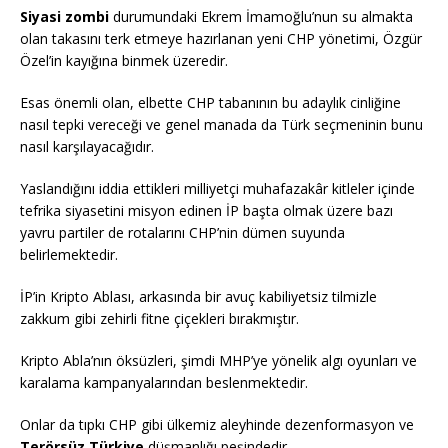
Siyasi zombi
durumundaki Ekrem İmamoğlu’nun su almakta
olan takasını terk etmeye hazırlanan yeni CHP yönetimi, Özgür
Özel’in kayığına binmek üzeredir.
Esas önemli olan, elbette CHP tabanının bu adaylık cinliğine
nasıl tepki vereceği ve genel manada da Türk seçmeninin bunu
nasıl karşılayacağıdır.
Yaslandığını iddia ettikleri milliyetçi muhafazakâr kitleler içinde
tefrika siyasetini misyon edinen İP başta olmak üzere bazı
yavru partiler de rotalarını CHP’nin dümen suyunda
belirlemektedir.
İP’in Kripto Ablası, arkasında bir avuç kabiliyetsiz tilmizle
zakkum gibi zehirli fitne çiçekleri bırakmıştır.
Kripto Abla’nın öksüzleri, şimdi MHP’ye yönelik algı oyunları ve
karalama kampanyalarından beslenmektedir.
Onlar da tıpkı CHP gibi ülkemiz aleyhinde dezenformasyon ve
Terörsüz Türkiye
düşmanlığı peşindedir.