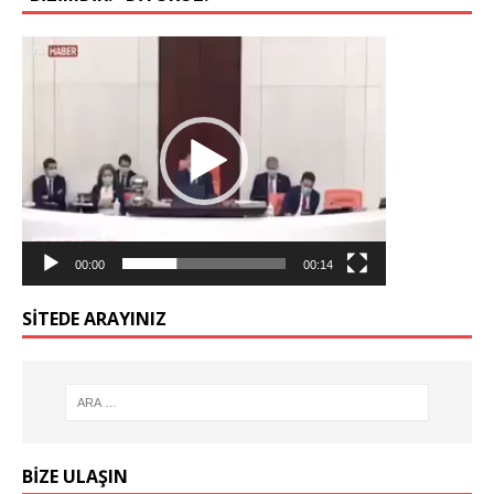
Video
oynatıcı
00:00
00:14
SİTEDE ARAYINIZ
BİZE ULAŞIN