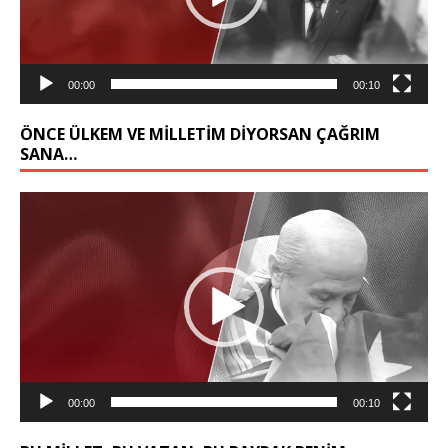
00:00
00:10
ÖNCE ÜLKEM VE MILLETIM DIYORSAN ÇAĞRIM
SANA…
Video
oynatıcı
00:00
00:10