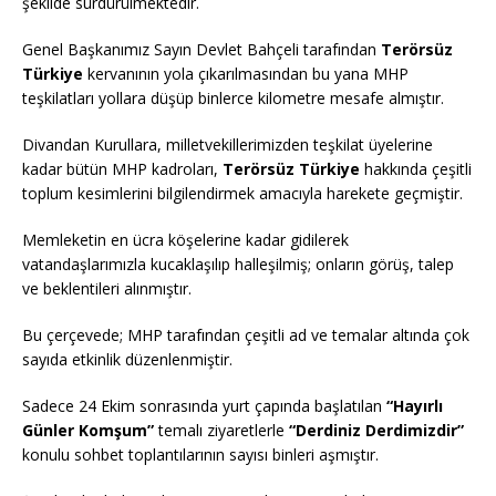
şekilde sürdürülmektedir.
Genel Başkanımız Sayın Devlet Bahçeli tarafından
Terörsüz
Türkiye
kervanının yola çıkarılmasından bu yana MHP
teşkilatları yollara düşüp binlerce kilometre mesafe almıştır.
Divandan Kurullara, milletvekillerimizden teşkilat üyelerine
kadar bütün MHP kadroları,
Terörsüz Türkiye
hakkında çeşitli
toplum kesimlerini bilgilendirmek amacıyla harekete geçmiştir.
Memleketin en ücra köşelerine kadar gidilerek
vatandaşlarımızla kucaklaşılıp halleşilmiş; onların görüş, talep
ve beklentileri alınmıştır.
Bu çerçevede; MHP tarafından çeşitli ad ve temalar altında çok
sayıda etkinlik düzenlenmiştir.
Sadece 24 Ekim sonrasında yurt çapında başlatılan
“Hayırlı
Günler Komşum”
temalı ziyaretlerle
“Derdiniz Derdimizdir”
konulu sohbet toplantılarının sayısı binleri aşmıştır.