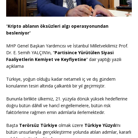
“
Kripto ablanın öksüzleri algı operasyonundan
besleniyor
“
MHP Genel Başkan Yardımcısı ve İstanbul Milletvekilimiz Prof.
Dr. E. Semih YALÇIN’ın, “
Partisince Yürütülen Siyasi
Faaliyetlerin Kemiyet ve Keyfiyetine
” dair yaptığı yazılı
açıklama
Türkiye, yoğun olduğu kadar netameli iç ve dış gündem
konularının tesiri altında çalkantılı bir yıl geçirmiştir.
Bununla birlikte ülkemiz, 21. yüzyıla dönük yüksek hedeflerine
doğru bütün dâhilî ve haricî engellemelere, bütün risk
faktörlerine rağmen emin adımlarla ilerlemektedir.
Başta
Terörsüz Türkiye
olmak üzere
Türkiye Yüzyılı
’nı
bütün unsurlarıyla gerçekleştirme yolunda atılan adımlar, kararlı