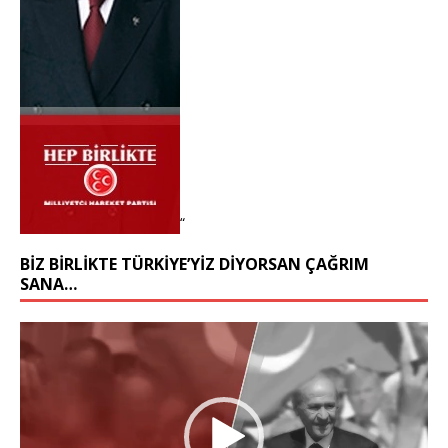
“
BIZ BIRLIKTE TÜRKIYE’YIZ DIYORSAN ÇAĞRIM
SANA…
Video
oynatıcı