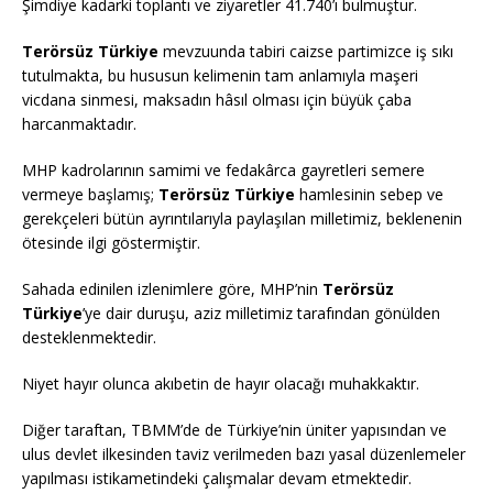
Şimdiye kadarki toplantı ve ziyaretler 41.740’ı bulmuştur.
Terörsüz Türkiye
mevzuunda tabiri caizse partimizce iş sıkı
tutulmakta, bu hususun kelimenin tam anlamıyla maşeri
vicdana sinmesi, maksadın hâsıl olması için büyük çaba
harcanmaktadır.
MHP kadrolarının samimi ve fedakârca gayretleri semere
vermeye başlamış;
Terörsüz Türkiye
hamlesinin sebep ve
gerekçeleri bütün ayrıntılarıyla paylaşılan milletimiz, beklenenin
ötesinde ilgi göstermiştir.
Sahada edinilen izlenimlere göre, MHP’nin
Terörsüz
Türkiye
’ye dair duruşu, aziz milletimiz tarafından gönülden
desteklenmektedir.
Niyet hayır olunca akıbetin de hayır olacağı muhakkaktır.
Diğer taraftan, TBMM’de de Türkiye’nin üniter yapısından ve
ulus devlet ilkesinden taviz verilmeden bazı yasal düzenlemeler
yapılması istikametindeki çalışmalar devam etmektedir.