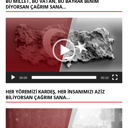
BU MİLLET, BU VATAN, BU BAYRAK BENİM
DİYORSAN ÇAĞRIM SANA…
Video
oynatıcı
00:00
00:10
HER YÖREMİZİ KARDEŞ, HER İNSANIMIZI AZİZ
BİLİYORSAN ÇAĞRIM SANA…
Video
oynatıcı