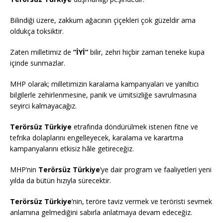
Bilindiği üzere, zakkum ağacının çiçekleri çok güzeldir ama
oldukça toksiktir.
Zaten milletimiz de
“İYİ”
bilir, zehri hiçbir zaman teneke kupa
içinde sunmazlar.
MHP olarak; milletimizin karalama kampanyaları ve yanıltıcı
bilgilerle zehirlenmesine, panik ve ümitsizliğe savrulmasına
seyirci kalmayacağız.
Terörsüz Türkiye
etrafında döndürülmek istenen fitne ve
tefrika dolaplarını engelleyecek, karalama ve karartma
kampanyalarını etkisiz hâle getireceğiz.
MHP’nin
Terörsüz Türkiye
’ye dair program ve faaliyetleri yeni
yılda da bütün hızıyla sürecektir.
Terörsüz Türkiye
’nin, teröre taviz vermek ve teröristi sevmek
anlamına gelmediğini sabırla anlatmaya devam edeceğiz.