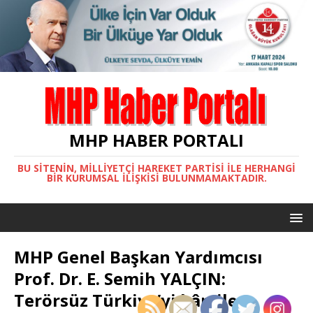
MHP HABER PORTALI
BU SITENIN, MİLLİYETÇİ HAREKET PARTİSİ ILE HERHANGI
BIR KURUMSAL İLIŞKISI BULUNMAMAKTADIR.
MHP Genel Başkan Yardımcısı
Prof. Dr. E. Semih YALÇIN:
Terörsüz Türkiye’yi kâmilen