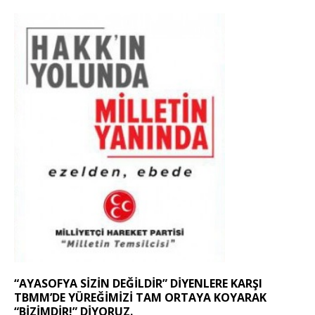
“AYASOFYA SIZIN DEĞILDIR” DIYENLERE KARŞI
TBMM’DE YÜREĞIMIZI TAM ORTAYA KOYARAK
“BIZIMDIR!” DIYORUZ.