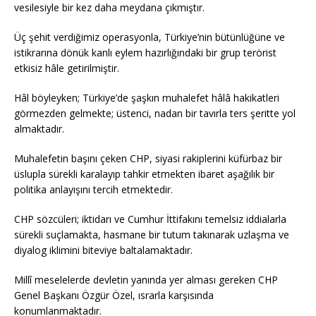
vesilesiyle bir kez daha meydana çıkmıştır.
Üç şehit verdiğimiz operasyonla, Türkiye’nin bütünlüğüne ve
istikrarına dönük kanlı eylem hazırlığındaki bir grup terörist
etkisiz hâle getirilmiştir.
Hâl böyleyken; Türkiye’de şaşkın muhalefet hâlâ hakikatleri
görmezden gelmekte; üstenci, nadan bir tavırla ters şeritte yol
almaktadır.
Muhalefetin başını çeken CHP, siyasi rakiplerini küfürbaz bir
üslupla sürekli karalayıp tahkir etmekten ibaret aşağılık bir
politika anlayışını tercih etmektedir.
CHP sözcüleri; iktidarı ve Cumhur İttifakını temelsiz iddialarla
sürekli suçlamakta, hasmane bir tutum takınarak uzlaşma ve
diyalog iklimini biteviye baltalamaktadır.
Millî meselelerde devletin yanında yer alması gereken CHP
Genel Başkanı Özgür Özel, ısrarla karşısında
konumlanmaktadır.