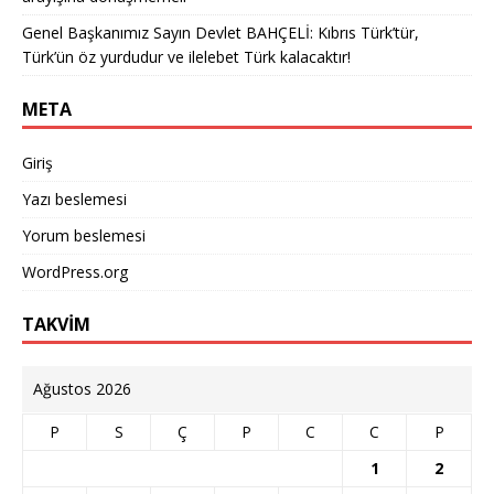
Genel Başkanımız Sayın Devlet BAHÇELİ: Kıbrıs Türk’tür,
Türk’ün öz yurdudur ve ilelebet Türk kalacaktır!
META
Giriş
Yazı beslemesi
Yorum beslemesi
WordPress.org
TAKVİM
Ağustos 2026
P
S
Ç
P
C
C
P
1
2