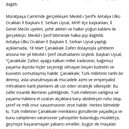
dağıttı.
Muratpaşa Camii’nde gerçekleşen Mevlid-i Şerif’e Antalya Ülkü
Ocakları İl Başkanı E. Serkan Uysal, MHP ilçe başkanları, İl
Genel Meclis üyeleri, şehit aileleri ve halkın yoğun katılımı ile
gerçekleşti. Mevlid-i Şerif bitiminde halka pişi dağıtıldı.
Antalya Ülkü Ocakları İl Başkanı E. Serkan Uysal yaptığı
açıklamada, 18 Mart Çanakkale Zaferi dolayısıyla şehitlerin
anısına her yıl Mevlid-i Şerif okuttuklarını söyledi. Başkan Uysal,
“Çanakkale Zaferi; ayağa kalkan millet iradesinin, bağımsız
yaşama dışında hiçbir seçeneği olmayan beşeri kudretin ve
kuvvetin somutlaşmış halidir. Çanakkale; Türk milletinin tarihi bir
direnişi, asla unutulmayacak mücadele azmi ve emperyalist
mihrakların kanlı planlarını alt üst eden stratejik silkinişidir. Bu
zafer insanlık âleminin şahitliğinde, Türk milletinin varlığına ve
yaşama hakkına el uzatan alçaklara karşı abideleşen ruhu olup,
şeref ve milli onur savunmasının zirve halidir. Herkes bilmelidir
ki, Türk milletinin Çanakkale menkıbesi gönüllerde yaşadıkça ve
bunu sahiplenen vatansever şahsiyetler bulunduğu müddetçe,
geçmişte başaramayan yabancı emeller, bugün de maşaları