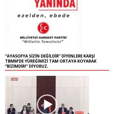
“AYASOFYA SIZIN DEĞILDIR” DIYENLERE KARŞI
TBMM’DE YÜREĞIMIZI TAM ORTAYA KOYARAK
“BIZIMDIR!” DIYORUZ.
Video
oynatıcı