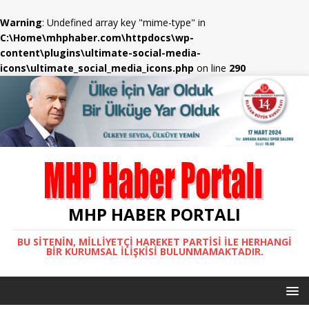
Warning
: Undefined array key "mime-type" in
C:\Home\mhphaber.com\httpdocs\wp-
content\plugins\ultimate-social-media-
icons\ultimate_social_media_icons.php
on line
290
MHP HABER PORTALI
BU SITENIN, MİLLİYETÇİ HAREKET PARTİSİ ILE HERHANGI
BIR KURUMSAL İLIŞKISI BULUNMAMAKTADIR.