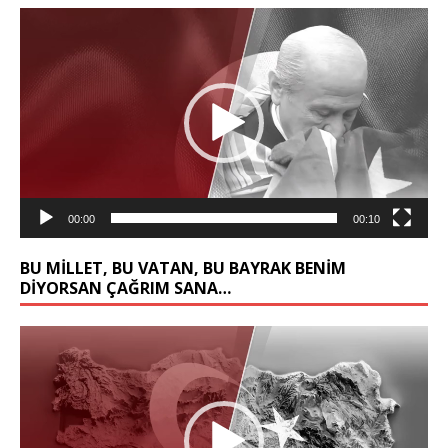
Video
oynatıcı
00:00
00:10
BU MİLLET, BU VATAN, BU BAYRAK BENİM
DİYORSAN ÇAĞRIM SANA…
Video
oynatıcı