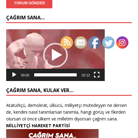
ÇAĞRIM SANA…
Video
oynatıcı
00:00
02:12
ÇAĞRIM SANA, KULAK VER…
Atatürkçü, demokrat, ülkücü, milliyetçi mütedeyyin ne dersen
de, kendini nasıl tanımlarsan tanımla, hangi görüş ve fikirden
olursan ol önce ülkem ve milletim diyorsan çağrım sana.
MİLLİYETÇİ HAREKET PARTİSİ