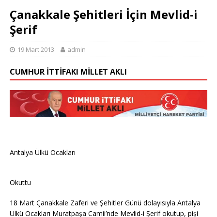
Çanakkale Şehitleri İçin Mevlid-i
Şerif
19 Mart 2013
admin
CUMHUR İTTIFAKI MILLET AKLI
Antalya Ülkü Ocakları
Okuttu
18 Mart Çanakkale Zaferi ve Şehitler Günü dolayısıyla Antalya
Ülkü Ocakları Muratpaşa Camii’nde Mevlid-i Şerif okutup, pişi