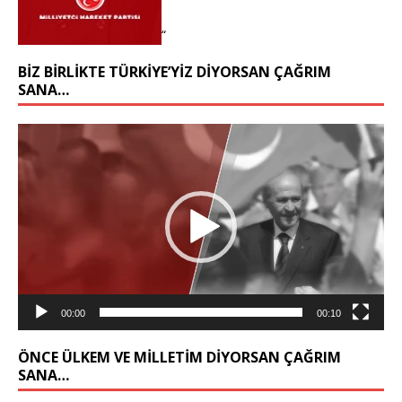
“
BIZ BIRLIKTE TÜRKIYE’YIZ DIYORSAN ÇAĞRIM
SANA…
Video
oynatıcı
00:00
00:10
ÖNCE ÜLKEM VE MILLETIM DIYORSAN ÇAĞRIM
SANA…