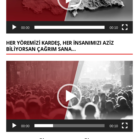
00:00
00:10
HER YÖREMİZİ KARDEŞ, HER İNSANIMIZI AZİZ
BİLİYORSAN ÇAĞRIM SANA…
Video
oynatıcı
00:00
00:10